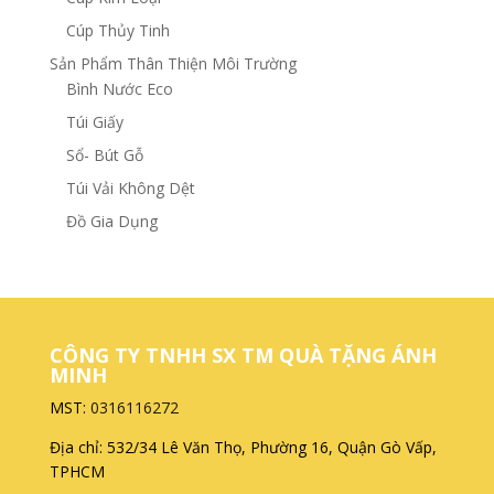
Cúp Thủy Tinh
Sản Phẩm Thân Thiện Môi Trường
Bình Nước Eco
Túi Giấy
Sổ- Bút Gỗ
Túi Vải Không Dệt
Đồ Gia Dụng
CÔNG TY TNHH SX TM QUÀ TẶNG ÁNH
MINH
MST:
0316116272
Địa chỉ: 532/34 Lê Văn Thọ, Phường 16, Quận Gò Vấp,
TPHCM