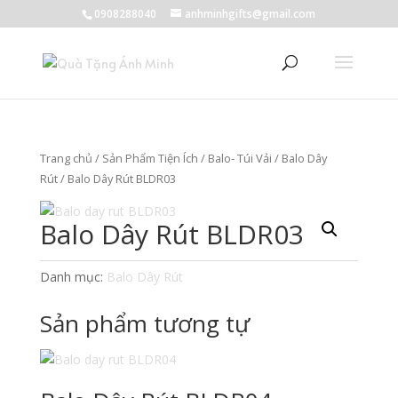
0908288040
anhminhgifts@gmail.com
Trang chủ
/
Sản Phẩm Tiện Ích
/
Balo- Túi Vải
/
Balo Dây
Rút
/ Balo Dây Rút BLDR03
Balo Dây Rút BLDR03
Danh mục:
Balo Dây Rút
Sản phẩm tương tự