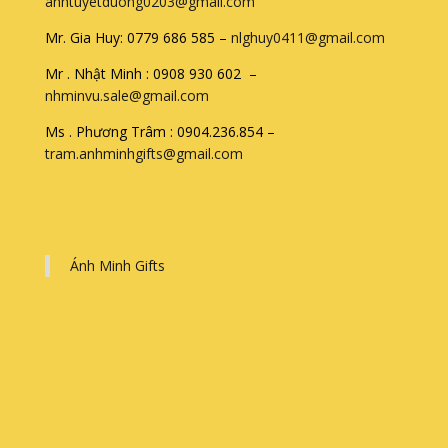
anhtuyetduong0203@gmail.com
Mr. Gia Huy: 0779 686 585 –
nlghuy0411@gmail.com
Mr . Nhật Minh : 0908 930 602 –
nhminvu.sale@gmail.com
Ms . Phương Trâm : 0904.236.854 –
tram.anhminhgifts@gmail.com
Ánh Minh Gifts