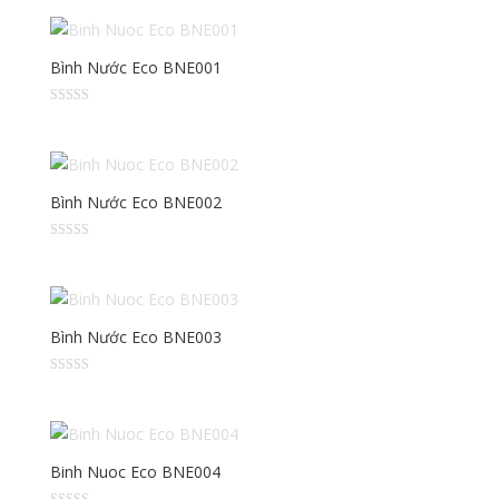
Bình Nước Eco BNE001
Được
xếp
hạng
2.33
5 sao
Bình Nước Eco BNE002
Được
xếp
hạng
2.75
5 sao
Bình Nước Eco BNE003
Được
xếp
hạng
2.50
5 sao
Binh Nuoc Eco BNE004