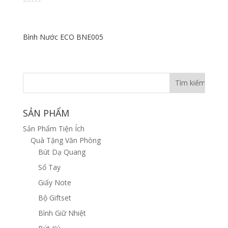
Đư
ợc
xếp
hạn
g
Bình Nước ECO BNE005
1.6
0
5
sao
SẢN PHẨM
Sản Phẩm Tiện Ích
Quà Tặng Văn Phòng
Bút Dạ Quang
Sổ Tay
Giấy Note
Bộ Giftset
Bình Giữ Nhiệt