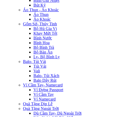
Bình Giữ Nhiệt
Bút Ký
Áo Thun - Áo Khoác
Áo Thun
Áo Khoác
Gốm Sứ- Thủy Tinh
Bộ Hủ Gia Vị
Khay Mứt Tết
Bình Nước
Bình Hoa
Bộ Bình Trà
Bộ Bàn Ăn
Ly- Bộ Bình Ly
Balo- Túi Vải
Túi Vải
Vali
Balo- Túi Xách
Balo Dây Rút
Ví Cầm Tay- Namecard
Ví Đựng Passport
Ví Cầm Tay
Ví Namecard
Quà Tặng Dịp Lễ
Quà Tặng Ngoài Trời
Dù Cầm Tay- Dù Ngoài Trời