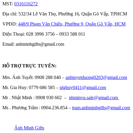
MST:
0316116272
Địa chỉ: 532/34 Lê Văn Thọ, Phường 16, Quận Gò Vấp, TPHCM
VPĐD:
448/9 Phạm Văn Chiêu, Phường 9, Quận Gò Vấp, HCM
Điện Thoại: 028 3996 3756 – 0933 588 011
Email: anhminhgifts@gmail.com
HỖ TRỢ TRỰC TUYẾN:
Mrs. Ánh Tuyết: 0908 288 040 –
anhtuyetduong0203@gmail.com
Mr. Gia Huy: 0779 686 585 –
nlghuy0411@gmail.com
Mr . Nhật Minh : 0908 930 602 –
nhminvu.sale@gmail.com
Ms . Phương Trâm : 0904.236.854 –
tram.anhminhgifts@gmail.com
Ánh Minh Gifts