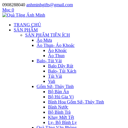
0908288040
anhminhgifts@gmail.com
Mục 0
TRANG CHỦ
SẢN PHẨM
SẢN PHẨM TIỆN ÍCH
Áo Mưa
Áo Thun- Áo Khoác
Áo Khoác
Áo Thun
Balo- Túi Vải
Balo Dây Rút
Balo- Túi Xách
Túi Vải
Vali
Gốm Sứ- Thủy Tinh
Bộ Bàn Ăn
Bộ Hủ Gia Vị
Bình Hoa Gốm Sứ- Thủy Tinh
Bình Nước
Bộ Bình Trà
Khay Mứt Tết
Ly- Bộ Bình Ly
Quà Tặng Văn Phòng