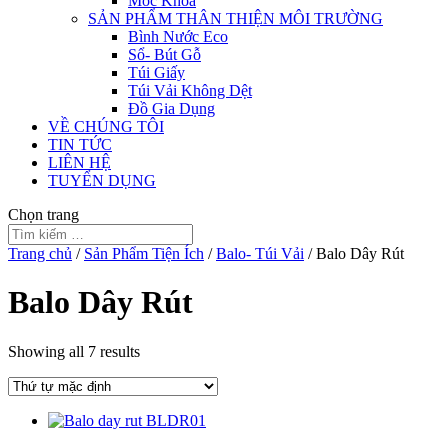
Móc Khóa
SẢN PHẨM THÂN THIỆN MÔI TRƯỜNG
Bình Nước Eco
Sổ- Bút Gỗ
Túi Giấy
Túi Vải Không Dệt
Đồ Gia Dụng
VỀ CHÚNG TÔI
TIN TỨC
LIÊN HỆ
TUYỂN DỤNG
Chọn trang
Trang chủ
/
Sản Phẩm Tiện Ích
/
Balo- Túi Vải
/ Balo Dây Rút
Balo Dây Rút
Showing all 7 results