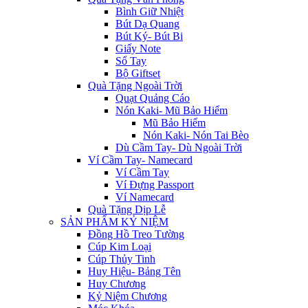
Bình Giữ Nhiệt
Bút Dạ Quang
Bút Ký- Bút Bi
Giấy Note
Sổ Tay
Bộ Giftset
Quà Tặng Ngoài Trời
Quạt Quảng Cáo
Nón Kaki- Mũ Bảo Hiểm
Mũ Bảo Hiểm
Nón Kaki- Nón Tai Bèo
Dù Cầm Tay- Dù Ngoài Trời
Ví Cầm Tay- Namecard
Ví Cầm Tay
Ví Đựng Passport
Ví Namecard
Quà Tặng Dịp Lễ
SẢN PHẨM KỶ NIỆM
Đồng Hồ Treo Tường
Cúp Kim Loại
Cúp Thủy Tinh
Huy Hiệu- Bảng Tên
Huy Chương
Kỷ Niệm Chương