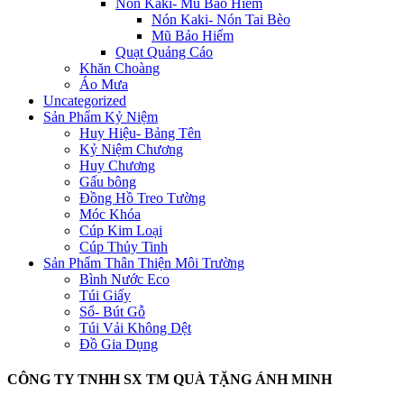
Nón Kaki- Mũ Bảo Hiểm
Nón Kaki- Nón Tai Bèo
Mũ Bảo Hiểm
Quạt Quảng Cáo
Khăn Choàng
Áo Mưa
Uncategorized
Sản Phẩm Kỷ Niệm
Huy Hiệu- Bảng Tên
Kỷ Niệm Chương
Huy Chương
Gấu bông
Đồng Hồ Treo Tường
Móc Khóa
Cúp Kim Loại
Cúp Thủy Tinh
Sản Phẩm Thân Thiện Môi Trường
Bình Nước Eco
Túi Giấy
Sổ- Bút Gỗ
Túi Vải Không Dệt
Đồ Gia Dụng
CÔNG TY TNHH SX TM QUÀ TẶNG ÁNH MINH