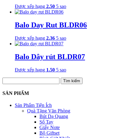
Được xếp hạng
2.50
5 sao
Balo Day Rut BLDR06
Được xếp hạng
2.36
5 sao
Balo Dây rút BLDR07
Được xếp hạng
1.50
5 sao
Tìm
kiếm
cho:
SẢN PHẨM
Sản Phẩm Tiện Ích
Quà Tặng Văn Phòng
Bút Dạ Quang
Sổ Tay
Giấy Note
Bộ Giftset