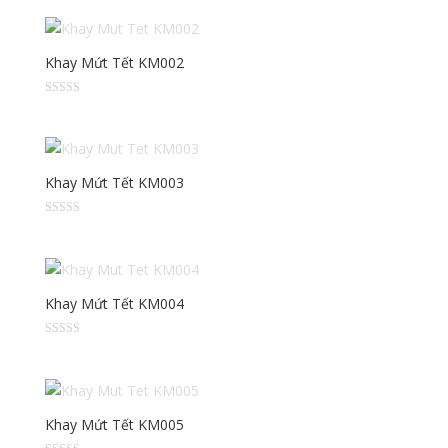
hạng
2.38
5 sao
Khay Mứt Tết KM002
Được
xếp
hạng
2.40
5 sao
Khay Mứt Tết KM003
Được xếp
hạng
4.00
5 sao
Khay Mứt Tết KM004
Được
xếp
hạng
2.20
5 sao
Khay Mứt Tết KM005