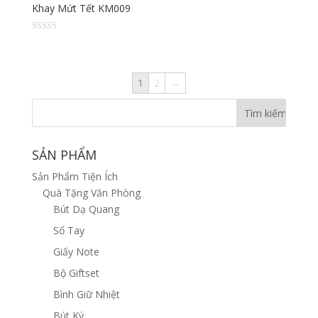
Khay Mứt Tết KM009
Đượ
c xếp
hạng
2.00
5 sao
1
2
→
SẢN PHẨM
Sản Phẩm Tiện Ích
Quà Tặng Văn Phòng
Bút Dạ Quang
Sổ Tay
Giấy Note
Bộ Giftset
Bình Giữ Nhiệt
Bút Ký