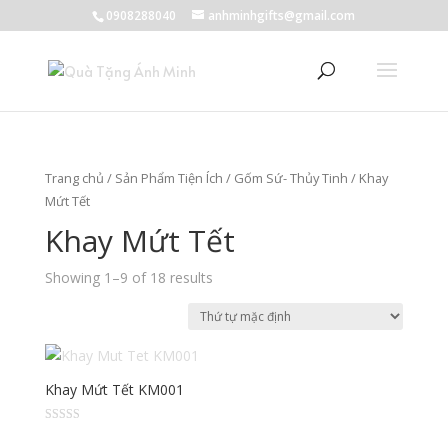
0908288040
anhminhgifts@gmail.com
Trang chủ
/
Sản Phẩm Tiện Ích
/
Gốm Sứ- Thủy Tinh
/ Khay
Mứt Tết
Khay Mứt Tết
Showing 1–9 of 18 results
Khay Mứt Tết KM001
Được
xếp