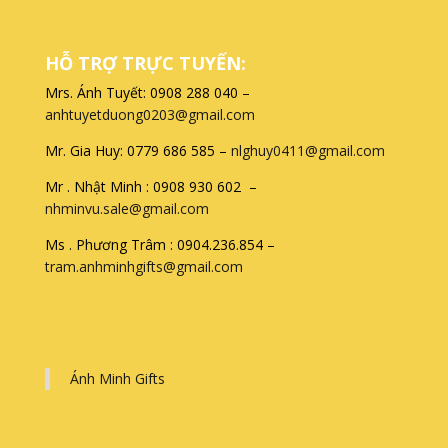
HỖ TRỢ TRỰC TUYẾN:
Mrs. Ánh Tuyết: 0908 288 040 –
anhtuyetduong0203@gmail.com
Mr. Gia Huy: 0779 686 585 –
nlghuy0411@gmail.com
Mr . Nhật Minh : 0908 930 602 –
nhminvu.sale@gmail.com
Ms . Phương Trâm : 0904.236.854 –
tram.anhminhgifts@gmail.com
Ánh Minh Gifts