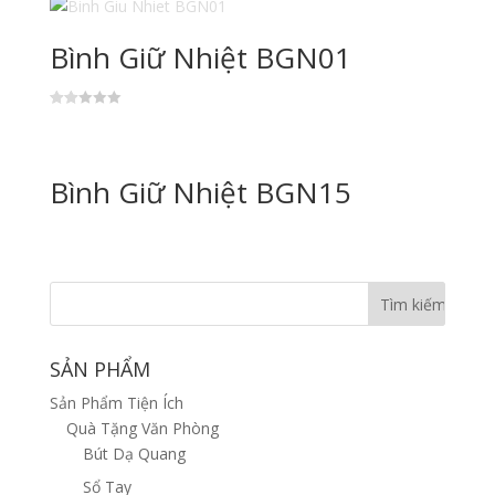
Bình Giữ Nhiệt BGN01
Đượ
c xếp
hạng
2.00
5
Bình Giữ Nhiệt BGN15
sao
SẢN PHẨM
Sản Phẩm Tiện Ích
Quà Tặng Văn Phòng
Bút Dạ Quang
Sổ Tay