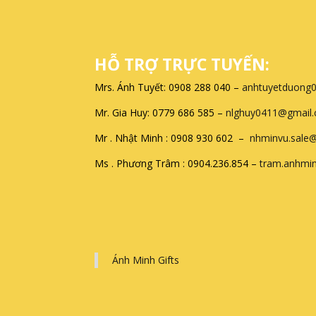
HỖ TRỢ TRỰC TUYẾN:
Mrs. Ánh Tuyết: 0908 288 040 –
anhtuyetduong
Mr. Gia Huy: 0779 686 585 –
nlghuy0411@gmail
Mr . Nhật Minh : 0908 930 602 –
nhminvu.sale
Ms . Phương Trâm : 0904.236.854 –
tram.anhmi
Ánh Minh Gifts