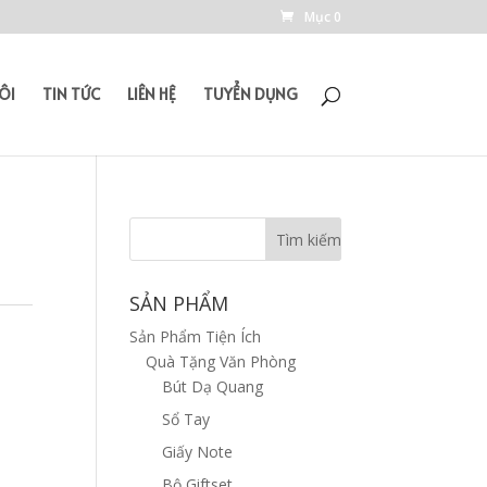
Mục 0
ÔI
TIN TỨC
LIÊN HỆ
TUYỂN DỤNG
SẢN PHẨM
Sản Phẩm Tiện Ích
Quà Tặng Văn Phòng
Bút Dạ Quang
Sổ Tay
Giấy Note
Bộ Giftset