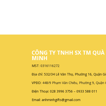
CÔNG TY TNHH SX TM QUÀ
MINH
MST:
0316116272
Địa chỉ: 532/34 Lê Văn Thọ, Phường 16, Quận 
VPĐD:
448/9 Phạm Văn Chiêu, Phường 9, Quận
Điện Thoại: 028 3996 3756 – 0933 588 011
Email: anhminhgifts@gmail.com