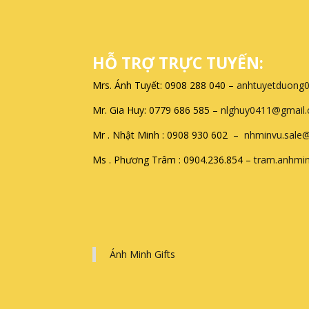
HỖ TRỢ TRỰC TUYẾN:
Mrs. Ánh Tuyết: 0908 288 040 –
anhtuyetduong
Mr. Gia Huy: 0779 686 585 –
nlghuy0411@gmail
Mr . Nhật Minh : 0908 930 602 –
nhminvu.sale
Ms . Phương Trâm : 0904.236.854 –
tram.anhmi
Ánh Minh Gifts