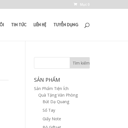
Mục 0
ÔI
TIN TỨC
LIÊN HỆ
TUYỂN DỤNG
SẢN PHẨM
Sản Phẩm Tiện Ích
Quà Tặng Văn Phòng
Bút Dạ Quang
Sổ Tay
Giấy Note
Bộ Giftset