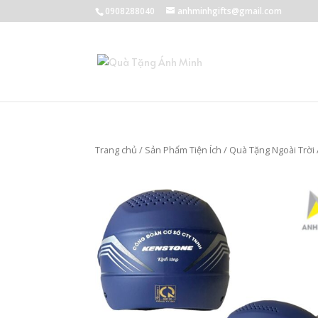
0908288040
anhminhgifts@gmail.com
Trang chủ
/
Sản Phẩm Tiện Ích
/
Quà Tặng Ngoài Trời