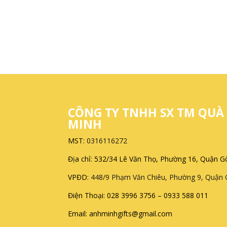
CÔNG TY TNHH SX TM QUÀ
MINH
MST:
0316116272
Địa chỉ: 532/34 Lê Văn Thọ, Phường 16, Quận 
VPĐD:
448/9 Phạm Văn Chiêu, Phường 9, Quận
Điện Thoại: 028 3996 3756 – 0933 588 011
Email: anhminhgifts@gmail.com