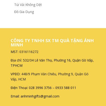
Túi Vải Không Dệt
Đồ Gia Dụng
CÔNG TY TNHH SX TM QUÀ TẶNG ÁNH
MINH
MST:
0316116272
Địa chỉ: 532/34 Lê Văn Thọ, Phường 16, Quận Gò Vấp,
TPHCM
VPĐD:
448/9 Phạm Văn Chiêu, Phường 9, Quận Gò
Vấp, HCM
Điện Thoại: 028 3996 3756 – 0933 588 011
Email: anhminhgifts@gmail.com