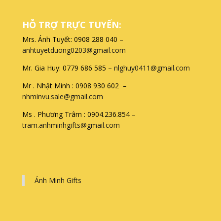
HỖ TRỢ TRỰC TUYẾN:
Mrs. Ánh Tuyết: 0908 288 040 –
anhtuyetduong0203@gmail.com
Mr. Gia Huy: 0779 686 585 –
nlghuy0411@gmail.com
Mr . Nhật Minh : 0908 930 602 –
nhminvu.sale@gmail.com
Ms . Phương Trâm : 0904.236.854 –
tram.anhminhgifts@gmail.com
Ánh Minh Gifts