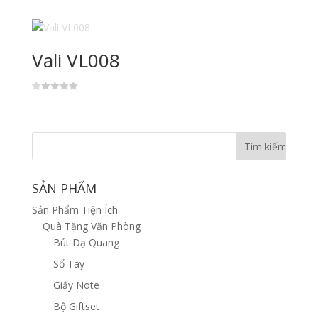
xếp
hạng
2.60
5 sao
Vali VL008
Đ
ư
ợc
xế
p
hạ
ng
1.
00
5
SẢN PHẨM
s
ao
Sản Phẩm Tiện Ích
Quà Tặng Văn Phòng
Bút Dạ Quang
Sổ Tay
Giấy Note
Bộ Giftset