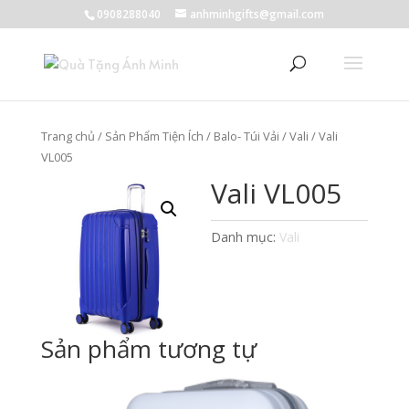
0908288040
anhminhgifts@gmail.com
Trang chủ
/
Sản Phẩm Tiện Ích
/
Balo- Túi Vải
/
Vali
/ Vali
VL005
Vali VL005
Danh mục:
Vali
Sản phẩm tương tự