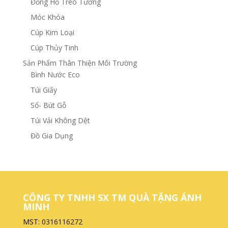
Đồng Hồ Treo Tường
Móc Khóa
Cúp Kim Loại
Cúp Thủy Tinh
Sản Phẩm Thân Thiện Môi Trường
Bình Nước Eco
Túi Giấy
Sổ- Bút Gỗ
Túi Vải Không Dệt
Đồ Gia Dụng
CÔNG TY TNHH SX TM QUÀ TẶNG ÁNH
MINH
MST:
0316116272