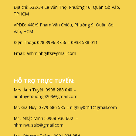
Địa chỉ: 532/34 Lê Văn Thọ, Phường 16, Quận Gò Vấp,
TPHCM
VPĐD:
448/9 Phạm Văn Chiêu, Phường 9, Quận Gò
Vấp, HCM
Điện Thoại: 028 3996 3756 – 0933 588 011
Email: anhminhgifts@gmail.com
HỖ TRỢ TRỰC TUYẾN:
Mrs. Ánh Tuyết: 0908 288 040 –
anhtuyetduong0203@gmail.com
Mr. Gia Huy: 0779 686 585 –
nlghuy0411@gmail.com
Mr . Nhật Minh : 0908 930 602 –
nhminvu.sale@gmail.com
Ms . Phương Trâm : 0904.236.854 –