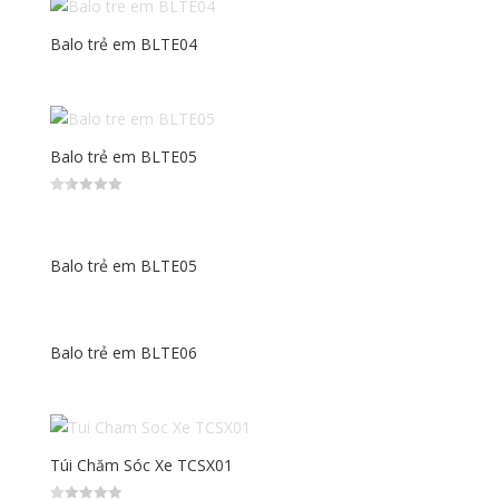
Balo trẻ em BLTE04
Balo trẻ em BLTE05
Đư
ợc
xếp
hạn
g
Balo trẻ em BLTE05
1.5
0
5
sa
o
Balo trẻ em BLTE06
Túi Chăm Sóc Xe TCSX01