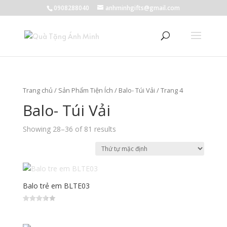
0908288040
anhminhgifts@gmail.com
Trang chủ
/
Sản Phẩm Tiện Ích
/
Balo- Túi Vải
/ Trang 4
Balo- Túi Vải
Showing 28–36 of 81 results
Balo trẻ em BLTE03
Được xếp
hạng
3.67
5 sao