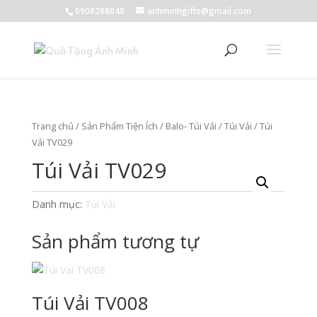
0908288040
anhminhgifts@gmail.com
Trang chủ
/
Sản Phẩm Tiện Ích
/
Balo- Túi Vải
/
Túi Vải
/ Túi
Vải TV029
Túi Vải TV029
Danh mục:
Túi Vải
Sản phẩm tương tự
Túi Vải TV008