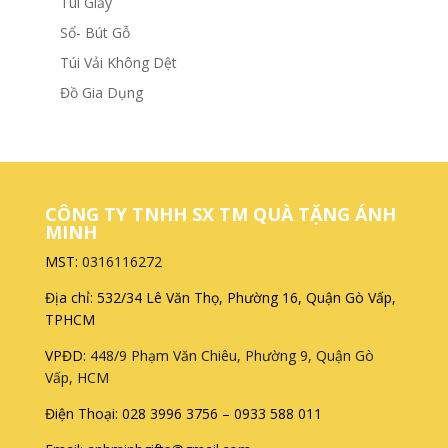
Túi Giấy
Sổ- Bút Gỗ
Túi Vải Không Dệt
Đồ Gia Dụng
CÔNG TY TNHH SX TM QUÀ TẶNG ÁNH
MINH
MST:
0316116272
Địa chỉ: 532/34 Lê Văn Thọ, Phường 16, Quận Gò Vấp,
TPHCM
VPĐD:
448/9 Phạm Văn Chiêu, Phường 9, Quận Gò
Vấp, HCM
Điện Thoại: 028 3996 3756 – 0933 588 011