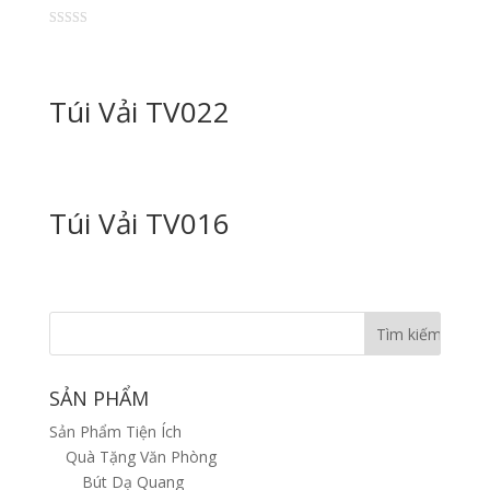
Được
xếp
hạng
2.50
5 sao
Túi Vải TV022
Túi Vải TV016
SẢN PHẨM
Sản Phẩm Tiện Ích
Quà Tặng Văn Phòng
Bút Dạ Quang