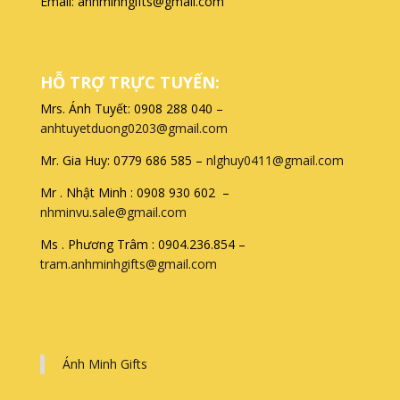
Email: anhminhgifts@gmail.com
HỖ TRỢ TRỰC TUYẾN:
Mrs. Ánh Tuyết: 0908 288 040 –
anhtuyetduong0203@gmail.com
Mr. Gia Huy: 0779 686 585 –
nlghuy0411@gmail.com
Mr . Nhật Minh : 0908 930 602 –
nhminvu.sale@gmail.com
Ms . Phương Trâm : 0904.236.854 –
tram.anhminhgifts@gmail.com
Ánh Minh Gifts